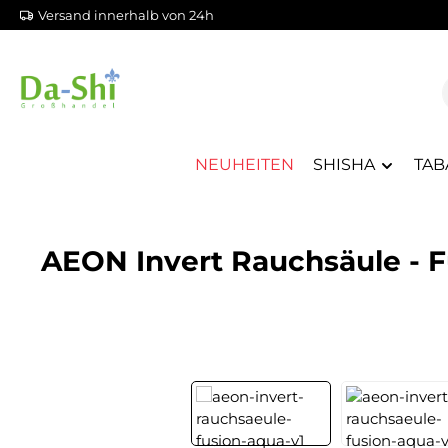
Versand innerhalb von 24h
m Hauptinhalt springen
Zur Suche springen
Zur Hauptnavigation springen
NEUHEITEN
SHISHA
TAB
AEON Invert Rauchsäule - F
Bildergalerie überspringen