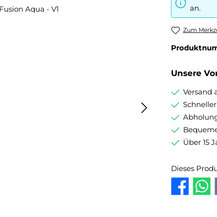
an.
Zum Merkze
Produktnu
Unsere Vor
Versand 
Schnelle
Abholung
Bequemer
Über 15 J
Dieses Prod