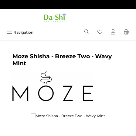
Zum Hauptinhalt springen
Du hast 0 Produkt
Navigation
Moze Shisha - Breeze Two - Wavy
Mint
Bildergalerie überspringen