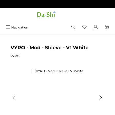
Zum Hauptinhalt springen
Du hast 0 Produkt
Navigation
VYRO - Mod - Sleeve - V1 White
VYRO
Bildergalerie überspringen