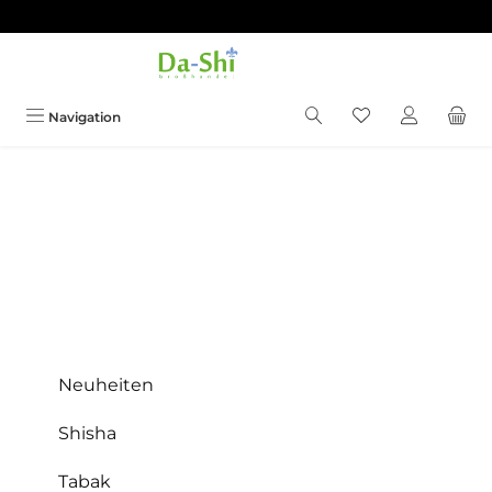
Zum Hauptinhalt springen
Du hast 0 Produkt
Navigation
Neuheiten
Shisha
Tabak