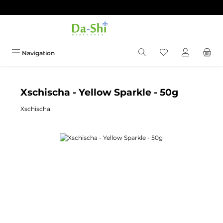
Zum Hauptinhalt springen
Du hast 0 Produkt
Navigation
Xschischa - Yellow Sparkle - 50g
Xschischa
Bildergalerie überspringen