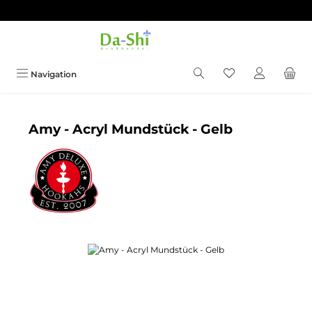
Zum Hauptinhalt springen
Du hast 0 Produkt
Navigation
Amy - Acryl Mundstück - Gelb
Bildergalerie überspringen