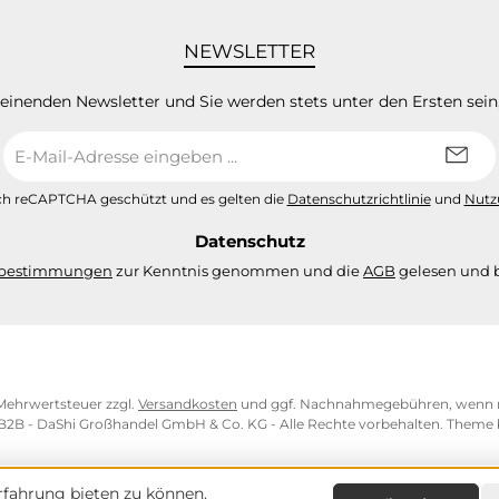
NEWSLETTER
heinenden Newsletter und Sie werden stets unter den Ersten sei
E-
Mail-
Adresse
urch reCAPTCHA geschützt und es gelten die
Datenschutzrichtlinie
und
Nutz
*
Datenschutz
zbestimmungen
zur Kenntnis genommen und die
AGB
gelesen und b
. Mehrwertsteuer zzgl.
Versandkosten
und ggf. Nachnahmegebühren, wenn n
 B2B - DaShi Großhandel GmbH & Co. KG - Alle Rechte vorbehalten. Theme
fahrung bieten zu können.