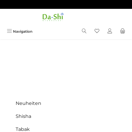
Zum Hauptinhalt springen
Du hast 0 Produkt
Navigation
Neuheiten
Shisha
Tabak