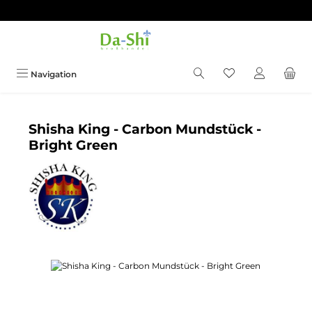
Zum Hauptinhalt springen
Du hast 0 Produkt
Navigation
Shisha King - Carbon Mundstück -
Bright Green
Bildergalerie überspringen