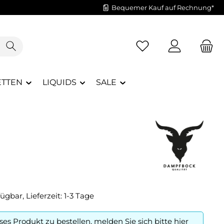
Bequemer Kauf auf Rechnung*
Du hast 0 Produkte a
ETTEN
LIQUIDS
SALE
ügbar, Lieferzeit: 1-3 Tage
es Produkt zu bestellen, melden Sie sich bitte
hier