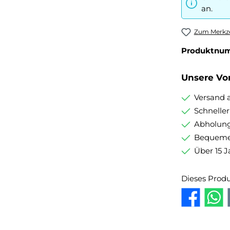
an.
Zum Merkze
Produktnu
Unsere Vor
Versand 
Schnelle
Abholung
Bequemer
Über 15 J
Dieses Prod