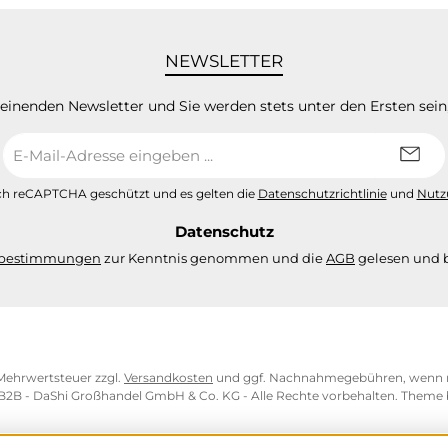
NEWSLETTER
heinenden Newsletter und Sie werden stets unter den Ersten sei
E-
Mail-
Adresse
urch reCAPTCHA geschützt und es gelten die
Datenschutzrichtlinie
und
Nutz
*
Datenschutz
zbestimmungen
zur Kenntnis genommen und die
AGB
gelesen und b
. Mehrwertsteuer zzgl.
Versandkosten
und ggf. Nachnahmegebühren, wenn n
 B2B - DaShi Großhandel GmbH & Co. KG - Alle Rechte vorbehalten. Theme