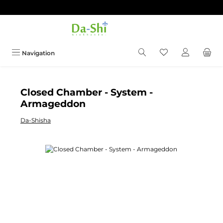
Zum Hauptinhalt springen
Du hast 0 Produkt
Navigation
Closed Chamber - System -
Armageddon
Da-Shisha
Bildergalerie überspringen