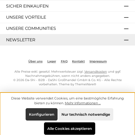
SICHER EINKAUFEN
UNSERE VORTEILE
UNSERE COMMUNITIES
NEWSLETTER
Über uns
Lager
FAQ
Kontakt
Impressum
Alle Preise exkl. gesetzl. Mehrwertsteuer zzgl.
Versandkosten
und ggf.
Nachnahmegebühren, wenn nicht anders angegeben.
© 2026 Da-Shi - B2B - DaShi Großhandel GmbH & Co. KG - Alle Rechte
vorbehalten. Theme by
ThemeWare®
Diese Website verwendet Cookies, um eine bestmögliche Erfahrung
bieten zu können.
Mehr Informationen ...
Konfigurieren
Nur technisch notwendige
Alle Cookies akzeptieren