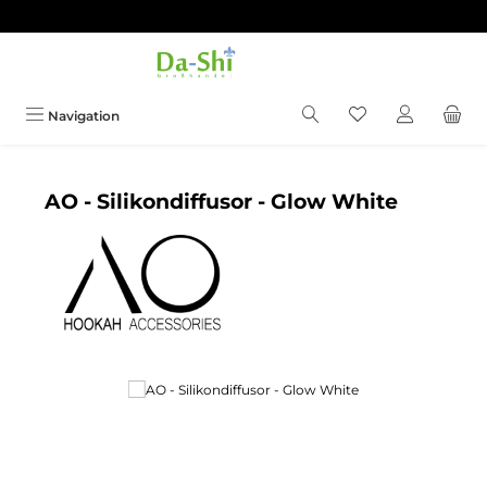
Zum Hauptinhalt springen
Du hast 0 Produkt
Navigation
AO - Silikondiffusor - Glow White
Bildergalerie überspringen