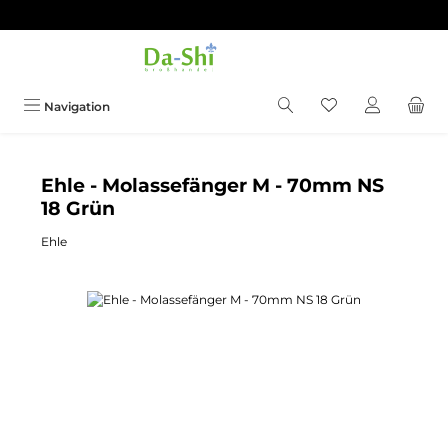
Zum Hauptinhalt springen
Du hast 0 Produkt
Navigation
Ehle - Molassefänger M - 70mm NS
18 Grün
Ehle
Bildergalerie überspringen