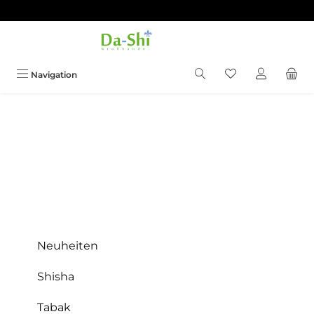
Zum Hauptinhalt springen
Du hast 0 Produkt
Navigation
Neuheiten
Shisha
Tabak