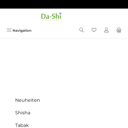
Zum Hauptinhalt springen
Du hast 0 Produkt
Navigation
Neuheiten
Shisha
Tabak