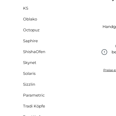
KS
Oblako
Handge
Octopuz
Saphire
ShishaOfen
be
Skynet
Preise e
Solaris
Sizzlin
Parametric
Tradi Köpfe