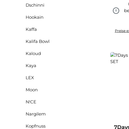
Dschinni
be
Hookain
Kaffa
Preise e
Kalifa Bowl
Kaloud
Kaya
LEX
Moon
N!CE
Nargilem
Kopfnuss
7Days