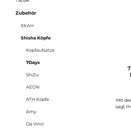
Tabak
Zubehör
XKAH
Shisha Köpfe
Kopfaufsätze
7Days
7
ShiZu
AEON
ATH Köpfe
Mit de
sagt Ih
Amy
Da Vinci