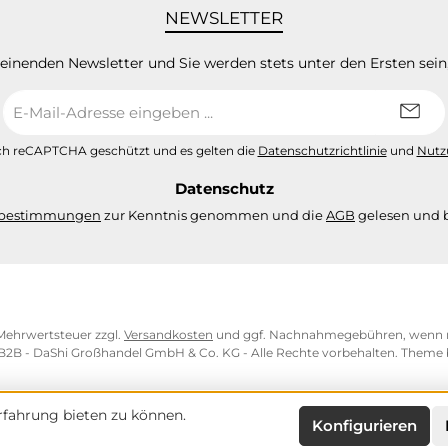
NEWSLETTER
heinenden Newsletter und Sie werden stets unter den Ersten sei
E-
Mail-
Adresse
urch reCAPTCHA geschützt und es gelten die
Datenschutzrichtlinie
und
Nutz
*
Datenschutz
zbestimmungen
zur Kenntnis genommen und die
AGB
gelesen und b
. Mehrwertsteuer zzgl.
Versandkosten
und ggf. Nachnahmegebühren, wenn n
 B2B - DaShi Großhandel GmbH & Co. KG - Alle Rechte vorbehalten. Theme
fahrung bieten zu können.
Konfigurieren