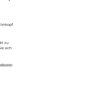
Tonkopf
kt zu
ie sich
.
andkosten