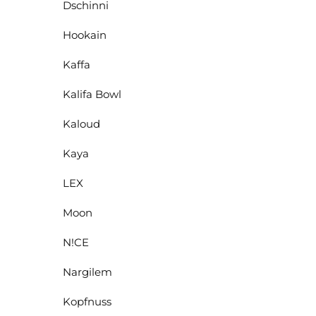
Dschinni
Hookain
Kaffa
Kalifa Bowl
Kaloud
Kaya
LEX
Moon
N!CE
Nargilem
Kopfnuss