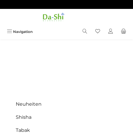
Zum Hauptinhalt springen
Du hast 0 Produkt
Navigation
Neuheiten
Shisha
Tabak