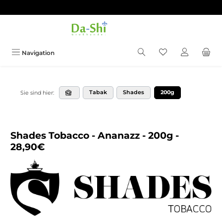
Zum Hauptinhalt springen
Du hast 0 Produkt
Navigation
Tabak
Shades
200g
Sie sind hier:
Shades Tobacco - Ananazz - 200g -
28,90€