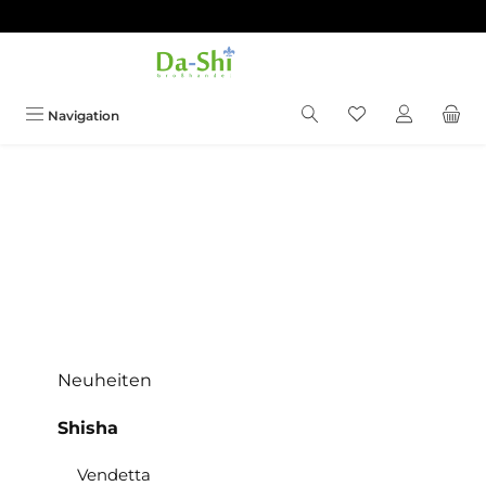
Zum Hauptinhalt springen
Du hast 0 Produkt
Navigation
Neuheiten
Shisha
Vendetta