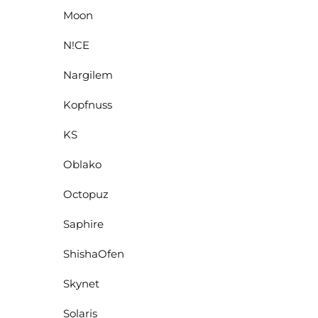
Moon
N!CE
Nargilem
Kopfnuss
KS
Oblako
Octopuz
Saphire
ShishaOfen
Skynet
Solaris