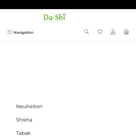
Zum Hauptinhalt springen
Du hast 0 Produkt
Navigation
Neuheiten
Shisha
Tabak