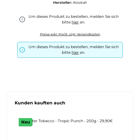
Hersteller:
Alookah
Um dieses Produkt zu bestellen, melden Sie sich
bitte
hier
an.
Preise exkl. MwSt. zzgl. Versandkosten
Um dieses Produkt zu bestellen, melden Sie sich
bitte
hier
an.
Produktgalerie überspringen
Kunden kauften auch
Neu