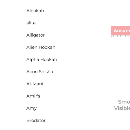
Alookah
alite
Ausver
Alligator
Alien Hookah
Alpha Hookah
Aeon Shisha
Al-Mani
Amir's
Smok
Visibl
Amy
Brodator