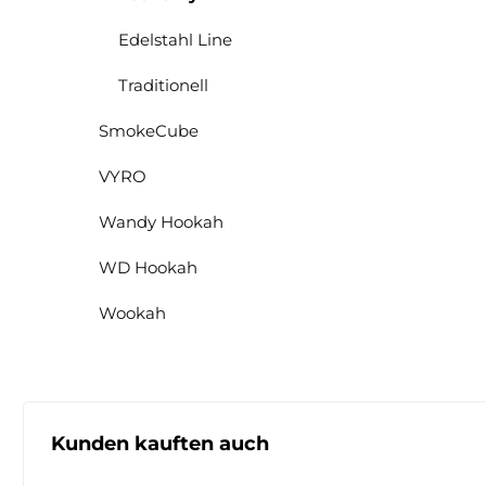
Edelstahl Line
Traditionell
SmokeCube
VYRO
Wandy Hookah
WD Hookah
Wookah
Produktgalerie überspringen
Kunden kauften auch