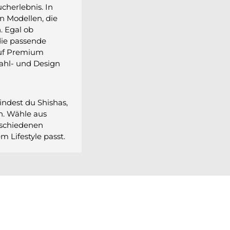
cherlebnis. In
n Modellen, die
. Egal ob
 die passende
auf Premium
tahl- und Design
indest du Shishas,
en. Wähle aus
rschiedenen
m Lifestyle passt.