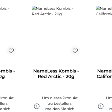
mbis -
NameLess Kombis -
NameL
20g
Red Arctic - 20g
Califo
Produkt
Um dieses Produkt
Um
llen,
zu bestellen,
e sich
melden Sie sich
m