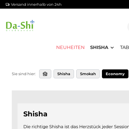
Versand innerhalb von 24h
m Hauptinhalt springen
Zur Suche springen
Zur Hauptnavigation springen
NEUHEITEN
SHISHA
TA
Sie sind hier:
Shisha
Smokah
Economy
Shisha
Die richtige Shisha ist das Herzstück jeder Sessio