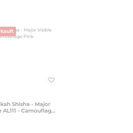
kauft
ah Shisha - Major
e AL111 - Camouflage
Pink