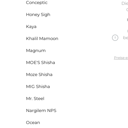
Conceptic
Di
Honey Sigh
Kaya
be
Khalil Mamoon
Magnum
Preise e
MOE'S Shisha
Moze Shisha
MIG Shisha
Mr. Steel
Nargilem NPS
Ocean