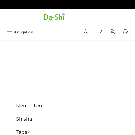
Zum Hauptinhalt springen
Du hast 0 Produkt
Navigation
Neuheiten
Shisha
Tabak