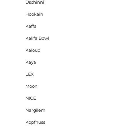
Dschinni
Hookain
Kaffa
Kalifa Bowl
Kaloud
Kaya
LEX
Moon
N!CE
Nargilem
Kopfnuss