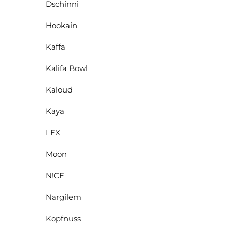
Dschinni
Hookain
Kaffa
Kalifa Bowl
Kaloud
Kaya
LEX
Moon
N!CE
Nargilem
Kopfnuss