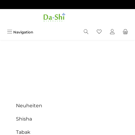
Zum Hauptinhalt springen
Du hast 0 Produkt
Navigation
Neuheiten
Shisha
Tabak