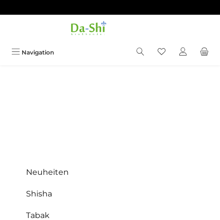
Zum Hauptinhalt springen
Du hast 0 Produkt
Navigation
Neuheiten
Shisha
Tabak