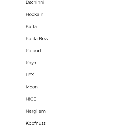
Dschinni
Hookain
Kaffa
Kalifa Bowl
Kaloud
Kaya
LEX
Moon
N!CE
Nargilem
Kopfnuss